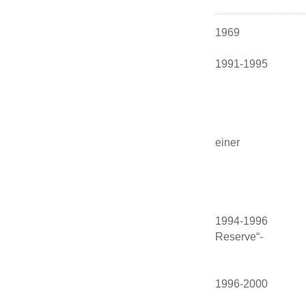
1969 Ge
1991-1995 na
Studium der 
Universität 
Steuerberat
weltweit grö
einer
ca. dreijähri
Berlin und B
Sonderau
1994-1996 Grü
Reserve“-
Studentisc
1996-2000 Ange
Steuerberatu