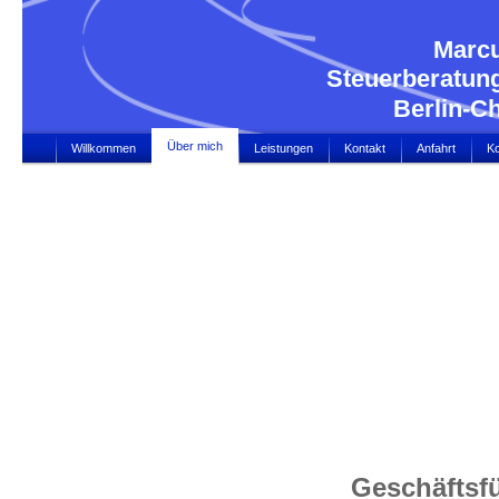
Marcus C
Steuerberatun
Berlin-Char
Über mich
Willkommen
Leistungen
Kontakt
Anfahrt
Ko
Geschäftsf