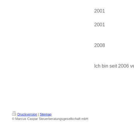
2001 Steu
2001 Gründun
in Berlin
2008 G
der Marcus 
Ich bin seit 2006 v
Druckversion
|
Sitemap
© Marcus Caspar Steuerberatungsgesellschaft mbH