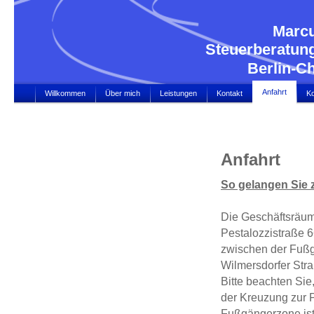
Marcus C
Steuerberatun
Berlin-Char
Anfahrt
Willkommen
Über mich
Leistungen
Kontakt
Ko
Anfahrt
So gelangen Sie 
Die Geschäftsräum
Pestalozzistraße 
zwischen der Fuß
Wilmersdorfer Stra
Bitte beachten Sie
der Kreuzung zur P
Fußgängerzone ist,