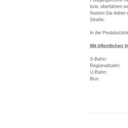
bzw. überfahren we
Nutzen Sie daher d
Straße.
In der Pestalozzis
Mit öffentlichen 
S-Bahn: S3, S5
Regionalbahn: R
U-Bahn: U7 bi
Bus: X34, M49 